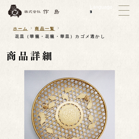
Language
ホーム
商品一覧
花皿（華籠・花籠・華皿）カゴメ透かし