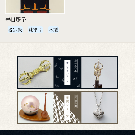
春日厨子
各宗派
漆塗り
木製