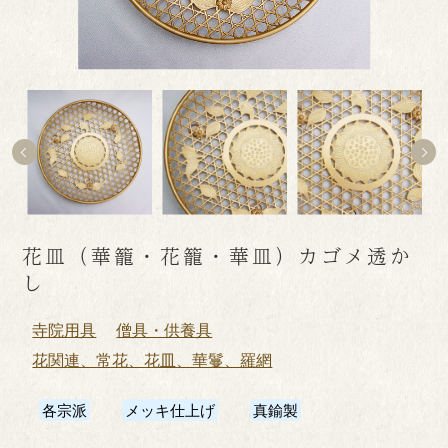
花皿（華籠・花籠・華皿）カゴメ透か
し
寺院用具
僧具・供養具
花関連、常花、花皿、華鬘、羅網
各宗派
メッキ仕上げ
真鍮製