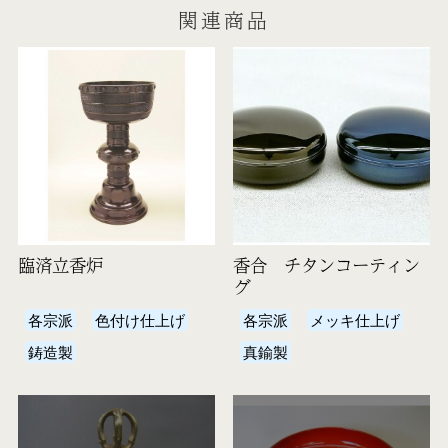
関連商品
臨済立香炉
香合 チタンコーティン
グ
各宗派
色付け仕上げ
各宗派
メッキ仕上げ
鋳造製
真鍮製