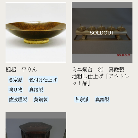
SOLDOUT
鎚起 平りん
ミニ燭台 ④ 真鍮製
地粗し仕上げ「アウトレ
各宗派
色付け仕上げ
ット品」
鳴り物
真鍮製
佐波理製
黄銅製
各宗派
真鍮製