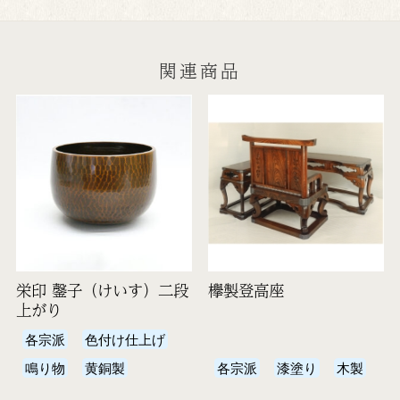
関連商品
栄印 鏧子（けいす）二段
欅製登高座
上がり
各宗派
色付け仕上げ
鳴り物
黄銅製
各宗派
漆塗り
木製