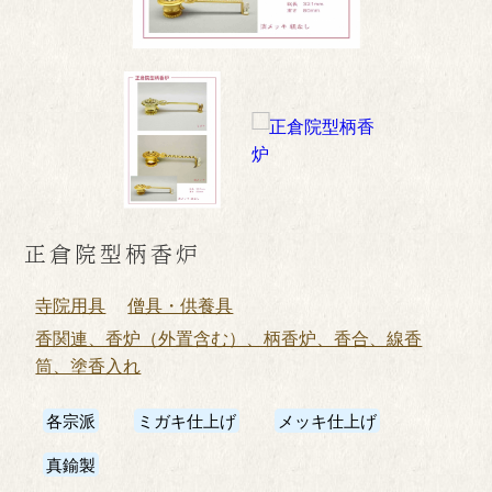
正倉院型柄香炉
寺院用具
僧具・供養具
香関連、香炉（外置含む）、柄香炉、香合、線香
筒、塗香入れ
各宗派
ミガキ仕上げ
メッキ仕上げ
真鍮製