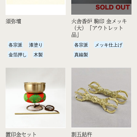
須弥壇
火舎香炉 駒印 金メッキ
（大）「アウトレット
品」
各宗派
漆塗り
各宗派
メッキ仕上げ
金箔押し
木製
真鍮製
置印金セット
割五鈷杵