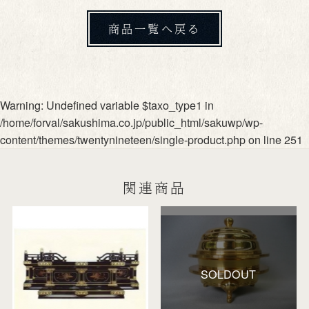
商品一覧へ戻る
Warning
: Undefined variable $taxo_type1 in
/home/forval/sakushima.co.jp/public_html/sakuwp/wp-
content/themes/twentynineteen/single-product.php
on line
251
関連商品
SOLDOUT