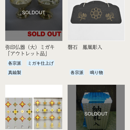
SOLDOUT
弥印仏器（大）ミガキ
磬石 鳳凰彫入
「アウトレット品」
各宗派
ミガキ仕上げ
真鍮製
各宗派
鳴り物
SOLDOUT