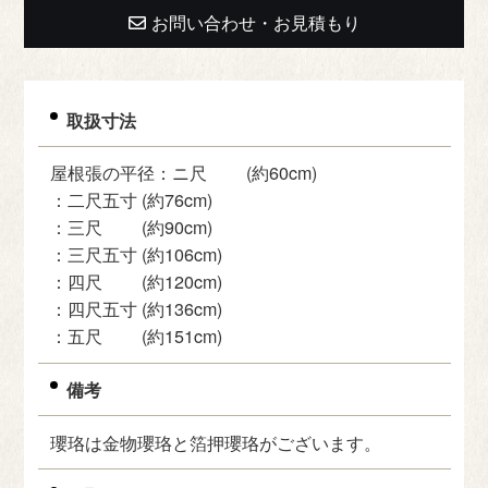
お問い合わせ・お見積もり
取扱寸法
屋根張の平径：ニ尺 (約60cm)
：二尺五寸 (約76cm)
：三尺 (約90cm)
：三尺五寸 (約106cm)
：四尺 (約120cm)
：四尺五寸 (約136cm)
：五尺 (約151cm)
備考
瓔珞は金物瓔珞と箔押瓔珞がございます。