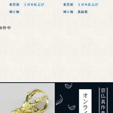
各宗派
ミガキ仕上げ
各宗派
ミガキ仕上げ
鳴り物
鳴り物
真鍮製
全9件中