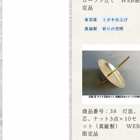
ローソク立て WEB
定品
各宗派
ミガキ仕上げ
真鍮製
祈りの空間
商品番号：38 灯皿、
芯、ナット3点×10セ
ット（真鍮製） WE
限定品