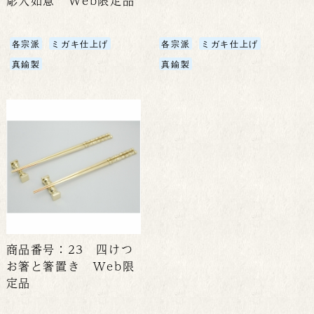
彫入如意 Web限定品
各宗派
ミガキ仕上げ
各宗派
ミガキ仕上げ
真鍮製
真鍮製
商品番号：23 四けつ
お箸と箸置き Web限
定品