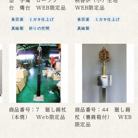
限
型 手燭 ローソク
柄香炉（小）生地
台 燭台 WEB限定品
WEB限定品
各宗派
ミガキ仕上げ
各宗派
ミガキ仕上げ
真鍮製
祈りの空間
真鍮製
商品番号：7 廻し錫杖
商品番号：44 廻し錫
（本焼） Web限定品
杖（賽銭箱付） WEB
B
限定品