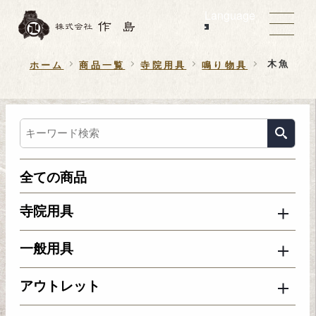
Language
木魚
ホーム
商品一覧
寺院用具
鳴り物具
全ての商品
寺院用具
一般用具
アウトレット