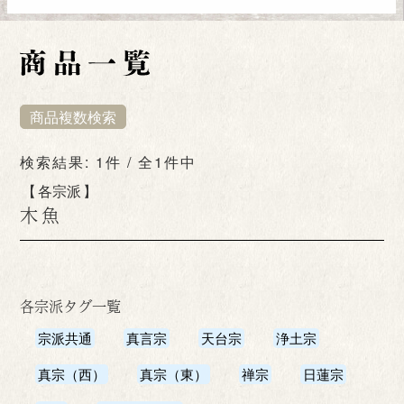
商品複数検索
検索結果: 1件 / 全1件中
各宗派
木魚
各宗派タグ一覧
宗派共通
真言宗
天台宗
浄土宗
真宗（西）
真宗（東）
禅宗
日蓮宗