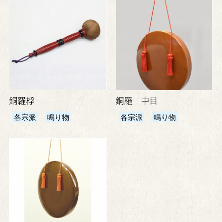
銅羅桴
銅羅 中目
各宗派
鳴り物
各宗派
鳴り物