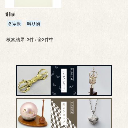
銅羅
各宗派
鳴り物
検索結果: 3件 / 全3件中