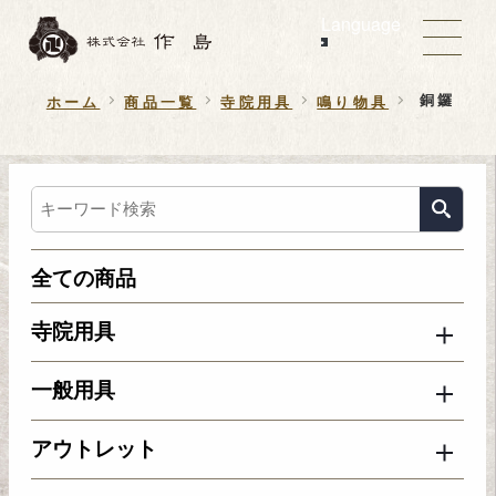
Language
銅鑼
ホーム
商品一覧
寺院用具
鳴り物具
全ての商品
寺院用具
一般用具
アウトレット