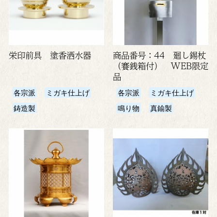
栄印前具 塗香洒水器
商品番号：44 廻し錫杖
（賽銭箱付） WEB限定
品
各宗派
ミガキ仕上げ
各宗派
ミガキ仕上げ
鋳造製
鳴り物
真鍮製