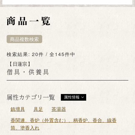
商品複数検索
検索結果: 20件 / 全145件中
日蓮宗
僧具・供養具
属性カテゴリ一覧
属性情報
鎮壇具
具足
茶湯器
香関連、香炉（外置含む）、柄香炉、香合、線香
筒、塗香入れ