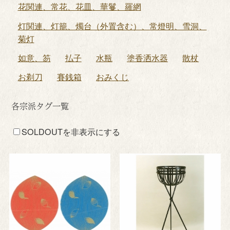
花関連、常花、花皿、華鬘、羅網
灯関連、灯籠、燭台（外置含む）、常燈明、雪洞、
菊灯
如意、笏
払子
水瓶
塗香洒水器
散杖
お剃刀
賽銭箱
おみくじ
各宗派タグ一覧
SOLDOUTを非表示にする