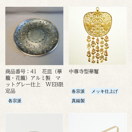
商品番号：41 花皿（華
中尊寺型華鬘
籠・花籠）アルミ製 マ
ットグレー仕上 WEB限
定品
各宗派
メッキ仕上げ
各宗派
真鍮製