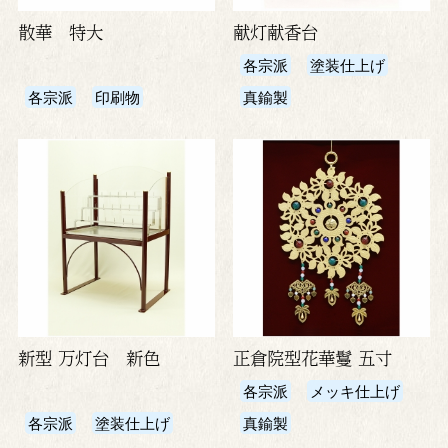
散華 特大
献灯献香台
各宗派
塗装仕上げ
各宗派
印刷物
真鍮製
新型 万灯台 新色
正倉院型花華鬘 五寸
各宗派
メッキ仕上げ
各宗派
塗装仕上げ
真鍮製