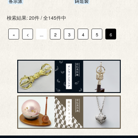
各宗派
鋳造製
検索結果: 20件 / 全145件中
«
<
...
2
3
4
5
6