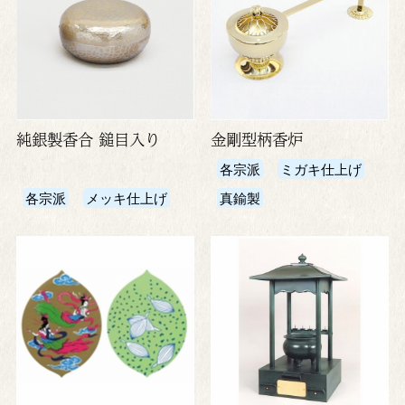
純銀製香合 鎚目入り
金剛型柄香炉
各宗派
ミガキ仕上げ
各宗派
メッキ仕上げ
真鍮製