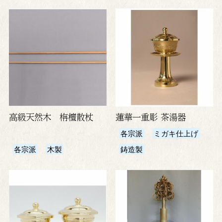
高級天然木 栴檀散杖
蓮華一重彫 茶湯器
各宗派
ミガキ仕上げ
各宗派
木製
鋳造製