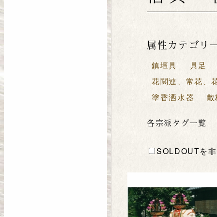
属性カテゴリ
鎮壇具
具足
花関連、常花、
塗香洒水器
散
各宗派タグ一覧
SOLDOUTを