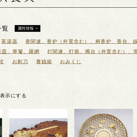
一覧
属性情報
茶湯器
香関連、香炉（外置含む）、柄香炉、香合、
花皿、華鬘、羅網
灯関連、灯籠、燭台（外置含む）、
杖
お剃刀
賽銭箱
おみくじ
非表示にする