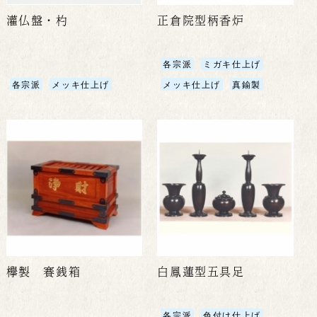
灌仏盤・杓
正倉院型柄香炉
各宗派
ミガキ仕上げ
各宗派
メッキ仕上げ
メッキ仕上げ
真鍮製
欅製 賽銭箱
白鳳蓮型五具足
各宗派
色付け仕上げ