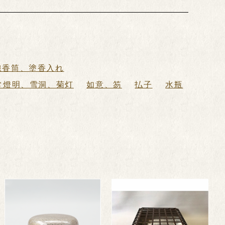
線香筒、塗香入れ
常燈明、雪洞、菊灯
如意、笏
払子
水瓶