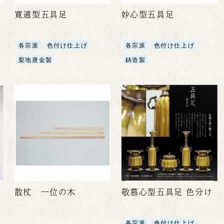
寛通型五具足
妙心型五具足
各宗派
色付け仕上げ
各宗派
色付け仕上げ
梨地唐金製
鋳造製
散杖 一位の木
敬慕心型五具足 色分け
各宗派
色付け仕上げ