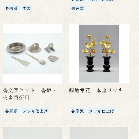
各宗派
木製
鋳造製
香文字セット 香炉・
銅地常花 本金メッキ
火舎香炉用
各宗派
メッキ仕上げ
各宗派
メッキ仕上げ