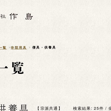
僧具・供養具
一覧
寺院用具
供養具
宗派共通
検索結果: 25件 / 