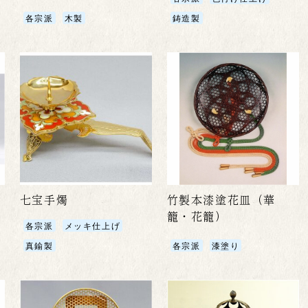
各宗派
木製
鋳造製
七宝手燭
竹製本漆塗花皿（華
籠・花籠）
各宗派
メッキ仕上げ
真鍮製
各宗派
漆塗り