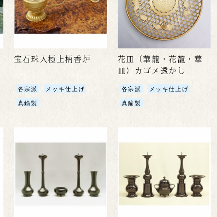
宝石珠入極上柄香炉
花皿（華籠・花籠・華
皿）カゴメ透かし
各宗派
メッキ仕上げ
各宗派
メッキ仕上げ
真鍮製
真鍮製