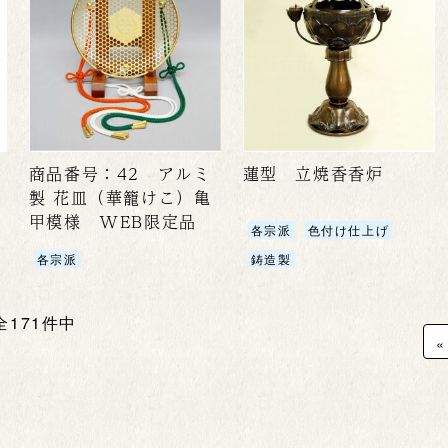
商品番号：42 アルミ
蓮型 立焼香香炉
製 花皿（華籠けこ）亀
甲模様 WEB限定品
各宗派
色付け仕上げ
各宗派
鋳造製
 全171件中
«