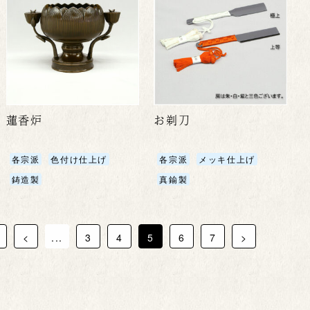
蓮香炉
お剃刀
各宗派
色付け仕上げ
各宗派
メッキ仕上げ
鋳造製
真鍮製
<
...
3
4
5
6
7
>