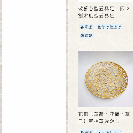
敬慕心型五具足 四ツ
割木瓜型五具足
各宗派
色付け仕上げ
鋳造製
花皿（華籠・花籠・華
皿）宝相華透かし
各宗派
メッキ仕上げ