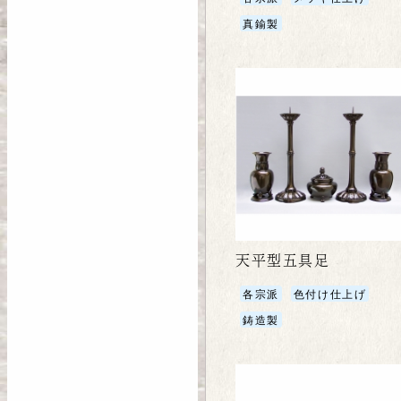
真鍮製
天平型五具足
各宗派
色付け仕上げ
鋳造製