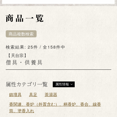
商品複数検索
検索結果: 25件 / 全158件中
天台宗
僧具・供養具
属性カテゴリ一覧
属性情報
鎮壇具
具足
茶湯器
香関連、香炉（外置含む）、柄香炉、香合、線香
筒、塗香入れ