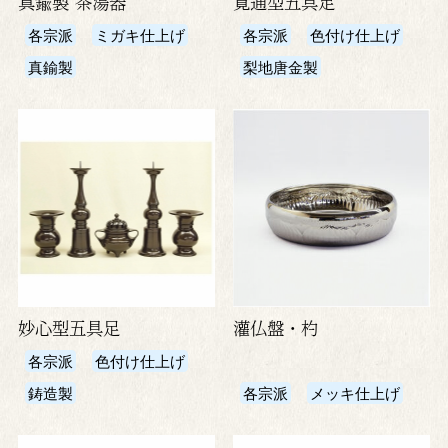
真鍮製 茶湯器
寛通型五具足
各宗派
ミガキ仕上げ
各宗派
色付け仕上げ
真鍮製
梨地唐金製
妙心型五具足
灌仏盤・杓
各宗派
色付け仕上げ
鋳造製
各宗派
メッキ仕上げ