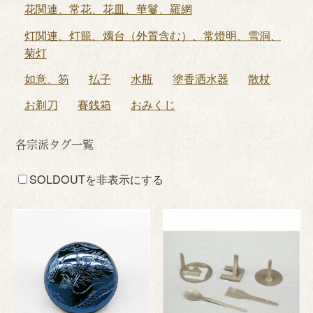
花関連、常花、花皿、華鬘、羅網
灯関連、灯籠、燭台（外置含む）、常燈明、雪洞、
菊灯
如意、笏
払子
水瓶
塗香洒水器
散杖
お剃刀
賽銭箱
おみくじ
各宗派タグ一覧
SOLDOUTを非表示にする