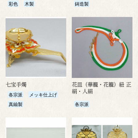
彩色
木製
鋳造製
七宝手燭
花皿（華籠・花籠）紐 正
絹・人絹
各宗派
メッキ仕上げ
真鍮製
各宗派