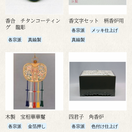
香合 チタンコーティン
香文字セット 柄香炉用
グ 龍彫
各宗派
メッキ仕上げ
各宗派
真鍮製
真鍮製
木製 宝相華華鬘
四君子 角香炉
各宗派
金箔押し
各宗派
色付け仕上げ