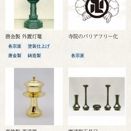
唐金製 外置灯篭
寺院のバリアフリー化
各宗派
塗装仕上げ
唐金製
鋳造製
各宗派