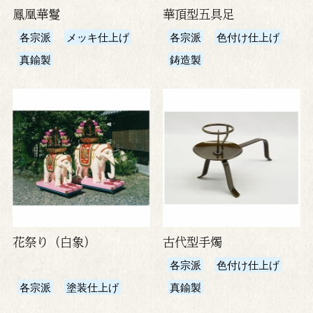
鳳凰華鬘
華頂型五具足
各宗派
メッキ仕上げ
各宗派
色付け仕上げ
真鍮製
鋳造製
花祭り（白象）
古代型手燭
各宗派
色付け仕上げ
各宗派
塗装仕上げ
真鍮製