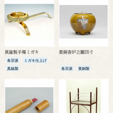
真鍮製手燭ミガキ
黄銅香炉立雛四寸
各宗派
ミガキ仕上げ
真鍮製
各宗派
黄銅製