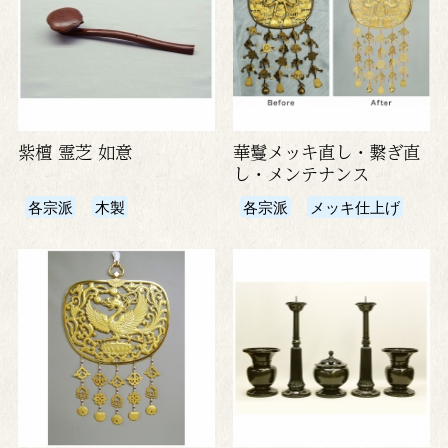
紫檀 霊芝 如意
華鬘メッキ直し・繋ぎ直
し・メンテナンス
各宗派
木製
各宗派
メッキ仕上げ