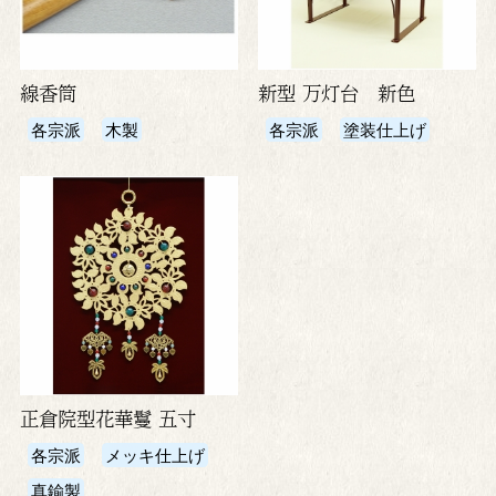
線香筒
新型 万灯台 新色
各宗派
木製
各宗派
塗装仕上げ
正倉院型花華鬘 五寸
各宗派
メッキ仕上げ
真鍮製