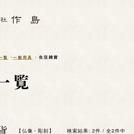
生活雑貨
一覧
一般用具
貨
仏像・彫刻
検索結果: 2件 / 全2件中