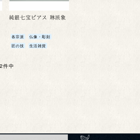
純銀七宝ピアス 琳派象
各宗派
仏像・彫刻
匠の技
生活雑貨
全2件中